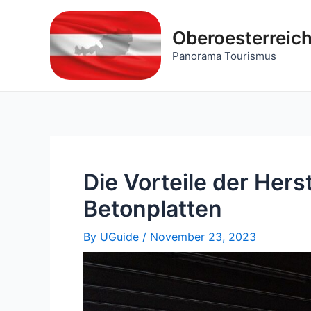
Skip
to
Oberoesterreic
content
Panorama Tourismus
Die Vorteile der Hers
Betonplatten
By
UGuide
/
November 23, 2023