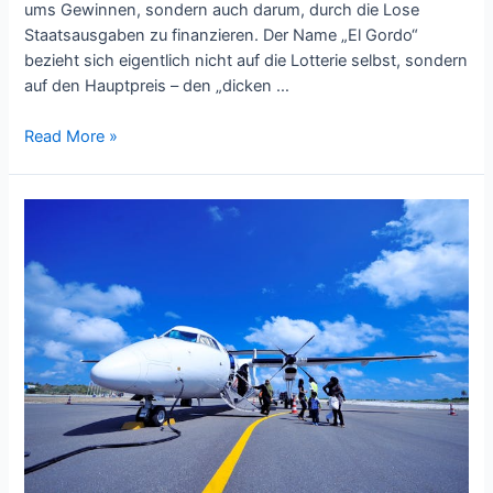
ums Gewinnen, sondern auch darum, durch die Lose
Staatsausgaben zu finanzieren. Der Name „El Gordo“
bezieht sich eigentlich nicht auf die Lotterie selbst, sondern
auf den Hauptpreis – den „dicken …
El
Read More »
Gordo
in
Österreich:
So
funktioniert
Spaniens
bekannteste
Weihnachtslotterie