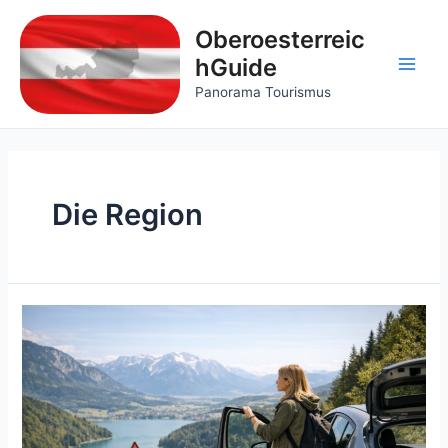
Skip
to
Oberoesterreic
content
hGuide
Main
Panorama Tourismus
Men
Die Region