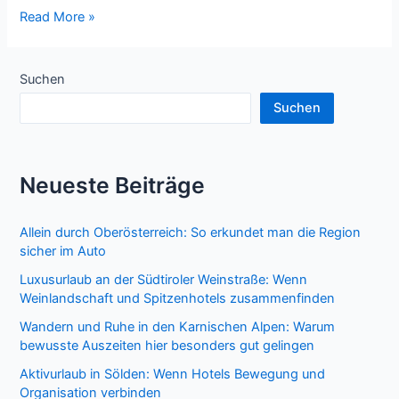
Brillenpflege
Read More »
–
wie
Sie
Suchen
Ihre
Suchen
Brille
optimal
reinigen
Neueste Beiträge
und
schützen
Allein durch Oberösterreich: So erkundet man die Region
sicher im Auto
Luxusurlaub an der Südtiroler Weinstraße: Wenn
Weinlandschaft und Spitzenhotels zusammenfinden
Wandern und Ruhe in den Karnischen Alpen: Warum
bewusste Auszeiten hier besonders gut gelingen
Aktivurlaub in Sölden: Wenn Hotels Bewegung und
Organisation verbinden