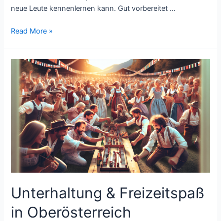
neue Leute kennenlernen kann. Gut vorbereitet …
Allein
Read More »
durch
Oberösterreich:
So
erkundet
man
die
Region
sicher
im
Auto
Unterhaltung & Freizeitspaß
in Oberösterreich