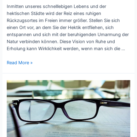
Inmitten unseres schnelllebigen Lebens und der
hektischen Städte wird der Reiz eines ruhigen
Rückzugsortes im Freien immer größer. Stellen Sie sich
einen Ort vor, an dem Sie der Hektik entfliehen, sich
entspannen und sich mit der beruhigenden Umarmung der
Natur verbinden können. Diese Vision von Ruhe und
Erholung kann Wirklichkeit werden, wenn man sich die …
Schatten
Read More »
und
Gelassenheit
Mit
Bäumen
einen
entspannenden
Außenbereich
schaffen