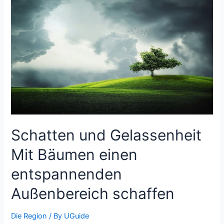
Oberösterreichs
Schatten und Gelassenheit
Mit Bäumen einen
entspannenden
Außenbereich schaffen
Die Region
/ By
UGuide