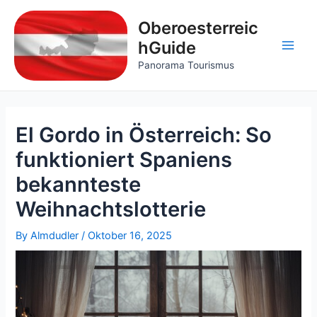
Skip
to
Oberoesterreic
content
hGuide
Main
Panorama Tourismus
Men
El Gordo in Österreich: So
funktioniert Spaniens
bekannteste
Weihnachtslotterie
By
Almdudler
/
Oktober 16, 2025