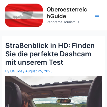
Skip
to
Oberoesterreic
content
hGuide
Main
Panorama Tourismus
Men
Straßenblick in HD: Finden
Sie die perfekte Dashcam
mit unserem Test
By
UGuide
/
August 25, 2025