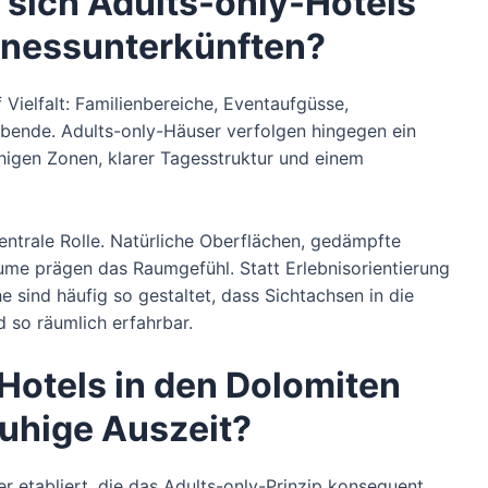
 sich Adults-only-Hotels
lnessunterkünften?
 Vielfalt: Familienbereiche, Eventaufgüsse,
ende. Adults-only-Häuser verfolgen hingegen ein
uhigen Zonen, klarer Tagesstruktur und einem
zentrale Rolle. Natürliche Oberflächen, gedämpfte
e prägen das Raumgefühl. Statt Erlebnisorientierung
 sind häufig so gestaltet, dass Sichtachsen in die
d so räumlich erfahrbar.
Hotels in den Dolomiten
ruhige Auszeit?
 etabliert, die das Adults-only-Prinzip konsequent